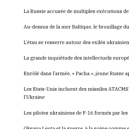
La Russie accusée de multiples exécutions d
Au-dessus de la mer Baltique, le brouillage du
L’étau se resserre autour des exilés ukrainie
La grande inquiétude des intellectuels europ
Enrôlé dans l’armée, « Pacha », jeune Russe a
Les Etats-Unis incluent des missiles ATACMS 
l’Ukraine
Les pilotes ukrainiens de F-16 formés par les
Oksana Leuta et la guerre, à la scène comme 