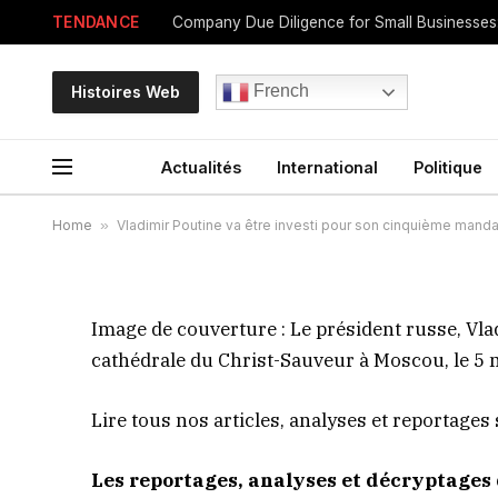
TENDANCE
Vladimir Poutine va êtr
French
Histoires Web
cinquième mandat prési
Actualités
International
Politique
By
Personnel
mai 7, 2024
Home
»
Vladimir Poutine va être investi pour son cinquième manda
Image de couverture :
Le président russe, Vlad
cathédrale du Christ-Sauveur à Moscou, le 5 
Lire tous nos articles, analyses et reportages
Les reportages, analyses et décryptages