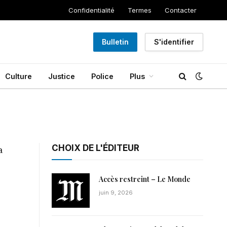
Confidentialité
Termes
Contacter
Bulletin
S'identifier
Culture
Justice
Police
Plus
CHOIX DE L'ÉDITEUR
a
Accès restreint – Le Monde
juin 9, 2026