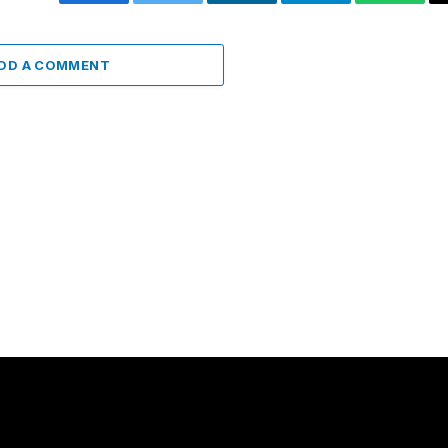
Facebook
Twitter
LinkedIn
Telegram
WhatsA
DD A COMMENT