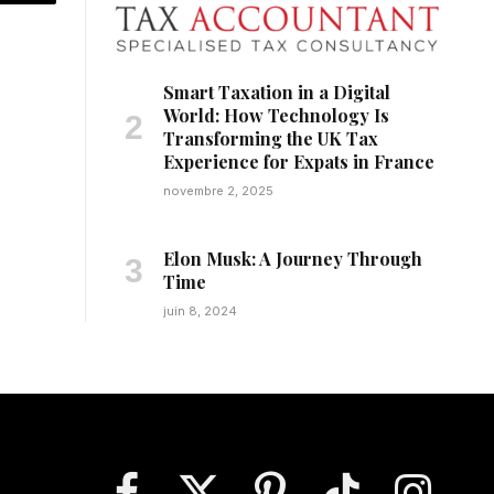
pp
Email
Smart Taxation in a Digital
World: How Technology Is
Transforming the UK Tax
Experience for Expats in France
novembre 2, 2025
Elon Musk: A Journey Through
Time
juin 8, 2024