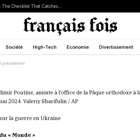
Company Due Diligence for Small Businesses: The Checklist That Catches Trouble Early
e investi pour son
dentiel
Société
High-Tech
Economie
Divertissement
t présidentiel
imir Poutine, assiste à l’office de la Pâque orthodoxe à l
mai 2024.
Valeriy Sharifulin / AP
 sur la guerre en Ukraine
 du « Monde »