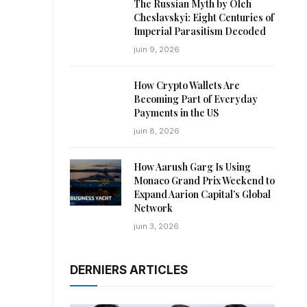
The Russian Myth by Oleh
Cheslavskyi: Eight Centuries of
Imperial Parasitism Decoded
juin 9, 2026
How Crypto Wallets Are
Becoming Part of Everyday
Payments in the US
juin 8, 2026
How Aarush Garg Is Using
Monaco Grand Prix Weekend to
Expand Aarion Capital’s Global
Network
juin 3, 2026
DERNIERS ARTICLES