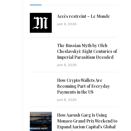
Accès restreint – Le Monde
juin 9, 2026
The Russian Myth by Oleh
Cheslavskyi: Eight Centuries of
Imperial Parasitism Decoded
juin 9, 2026
How Crypto Wallets Are
Becoming Part of Everyday
Payments in the US
juin 8, 2026
How Aarush Garg Is Using
Monaco Grand Prix Weekend to
Expand Aarion Capital’s Global