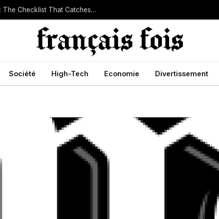
Company Due Diligence for Small Businesses: The Checklist That Catches Trouble Early
Société
High-Tech
Economie
Divertissement