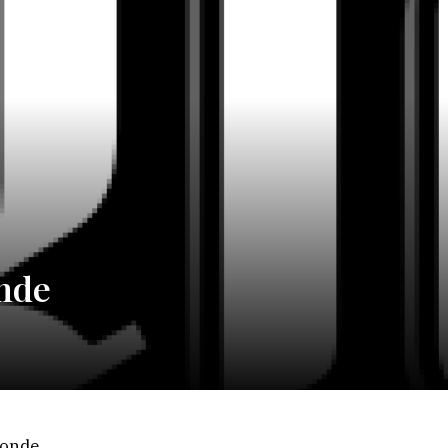
onde
Monde,