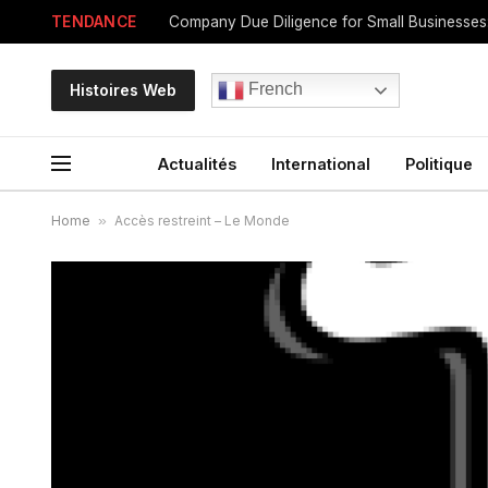
TENDANCE
French
Histoires Web
Actualités
International
Politique
Home
»
Accès restreint – Le Monde